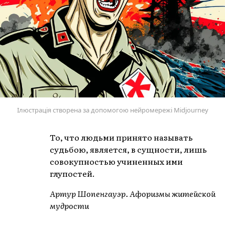
Ілюстрація створена за допомогою нейромережі Midjourney
То, что людьми принято называть
судьбою, является, в сущности, лишь
совокупностью учиненных ими
глупостей.
Артур Шопенгауэр. Афоризмы житейской
мудрости