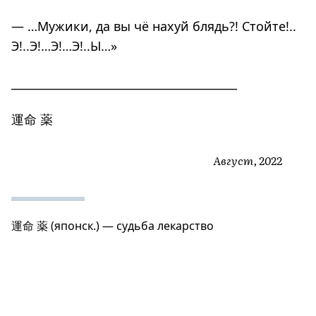
— …Мужики, да вы чё нахуй блядь?! Стойте!..
Э!..Э!…Э!…Э!..Ы…»
________________________________________
運命 薬
Август, 2022
運命 薬 (японск.) — судьба лекарство