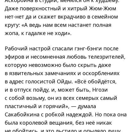
Аскорбина в студии, менялся он к худшему.
Даже поверхностный и хитрый Жюм-Жюм
нет-нет да и скажет вкрадчиво в семейном
кругу: «А ведь нам всем настанет полная
жопа, к гадалке не ходи».
Рабочий настрой спасали гэнг-бэнги после
эфиров и несомненная любовь телезрителей,
которую невозможно было скрыть даже
в язвительных замечаниях и оскорблениях
в адрес голосистой Ойды. «Всё обойдётся,
и в отпуск пойду, и, может быть, Нгози
с собой возьму, он из всех семерых самый
пластичный и горячий», — думала
Сакабойкина с робкой надеждой. Но пока она
была королевой вещания, без неё никак
не обойтись, и это льстило и опыляло душу