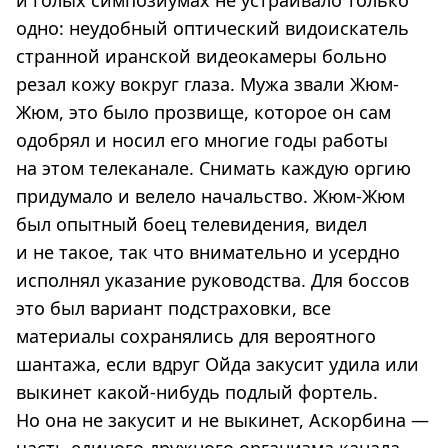
и голых симпозиумах не устраивало только
одно: неудобный оптический видоискатель
странной иранской видеокамеры больно
резал кожу вокруг глаза. Мужа звали Жюм-
Жюм, это было прозвище, которое он сам
одобрял и носил его многие годы работы
на этом телеканале. Снимать каждую оргию
придумало и велело начальство. Жюм-Жюм
был опытный боец телевидения, видел
и не такое, так что внимательно и усердно
исполнял указание руководства. Для боссов
это был вариант подстраховки, все
материалы сохранялись для вероятного
шантажа, если вдруг Ойда закусит удила или
выкинет какой-нибудь подлый фортель.
Но она не закусит и не выкинет, Аскорбина —